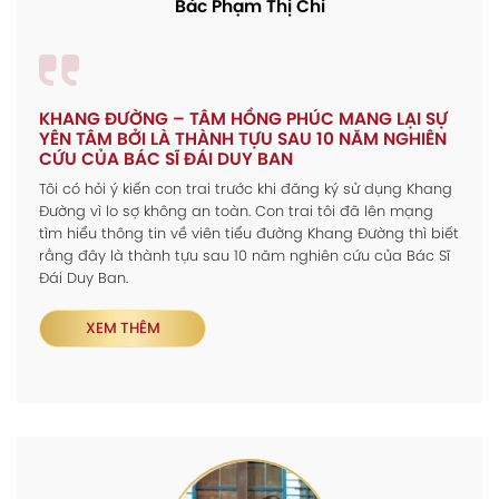
Bác Phạm Thị Chi
KHANG ĐƯỜNG – TÂM HỒNG PHÚC MANG LẠI SỰ
YÊN TÂM BỞI LÀ THÀNH TỰU SAU 10 NĂM NGHIÊN
CỨU CỦA BÁC SĨ ĐÁI DUY BAN
Tôi có hỏi ý kiến con trai trước khi đăng ký sử dụng Khang
Đường vì lo sợ không an toàn. Con trai tôi đã lên mạng
tìm hiểu thông tin về viên tiểu đường Khang Đường thì biết
rằng đây là thành tựu sau 10 năm nghiên cứu của Bác Sĩ
Đái Duy Ban.
XEM THÊM