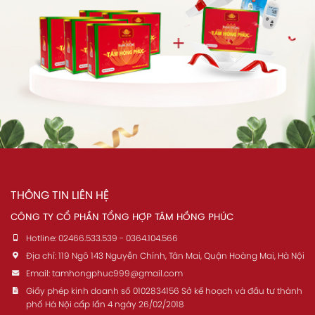
THÔNG TIN LIÊN HỆ
CÔNG TY CỔ PHẦN TỔNG HỢP TÂM HỒNG PHÚC
Hotline:
02466.533.539 - 0364.104.566
Địa chỉ:
119 Ngõ 143 Nguyễn Chính, Tân Mai, Quận Hoàng Mai, Hà Nội
Email:
tamhongphuc999@gmail.com
Giấy phép kinh doanh số 0102834156 Sở kế hoạch và đầu tư thành
phố Hà Nội cấp lần 4 ngày 26/02/2018