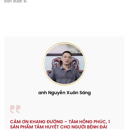
bạn dược sĩ.
anh Nguyễn Xuân Sáng
CẢM ƠN KHANG ĐƯỜNG – TÂM HỒNG PHÚC, 1
SẢN PHẨM TÂM HUYẾT CHO NGƯỜI BỆNH ĐÁI