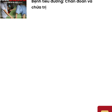
Bệnh tiểu đường: Chẩn đoán và
chữa trị