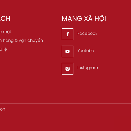
ÁCH
MẠNG XÃ HỘI
o mật
Facebook
n hàng & vận chuyển
u lệ
Youtube
Instagram
ion