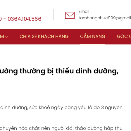
Email
tamhongphuc999@gmail
 - 0364.104.566
ẨM
CHIA SẺ KHÁCH HÀNG
CẨM NANG
GÓC 
đường thường bị thiếu dinh dưỡng,
u dinh dưỡng, sức khoẻ ngày càng yếu là do 3 nguyên
n chuyển hóa chất nên người đái tháo đường hấp thu