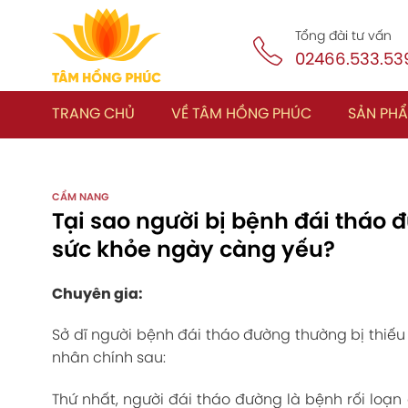
Skip
to
Tổng đài tư vấn
content
02466.533.539
TRANG CHỦ
VỀ TÂM HỒNG PHÚC
SẢN PH
CẨM NANG
Tại sao người bị bệnh đái tháo 
sức khỏe ngày càng yếu?
Chuyên gia:
Sở dĩ người bệnh đái tháo đường thường bị thiế
nhân chính sau:
Thứ nhất, người đái tháo đường là bệnh rối loạ