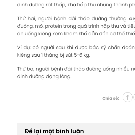
dinh dưỡng rất thấp, khó hấp thu những thành p
Thứ hai, người bệnh đái tháo đường thường xu
đường, mỡ, protein trong quá trình hấp thu và ti
ăn uống kiêng kem kham khổ dẫn đến cơ thể thiế
Ví dụ: có người sau khi được bác sỹ chẩn đoá
kiêng sau 1 tháng bị sút 5-6 kg.
Thứ ba, người bệnh đái tháo đường uống nhiều nư
dinh dưỡng dạng lỏng.
Chia sẻ:
Để lại một bình luận