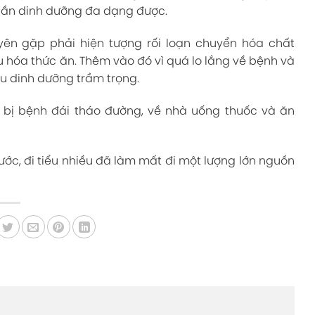
hần dinh dưỡng đa dạng được.
yên gặp phải hiện tượng rối loạn chuyển hóa chất
êu hóa thức ăn. Thêm vào đó vì quá lo lắng về bệnh và
u dinh dưỡng trầm trọng.
n bị bệnh đái tháo đường, về nhà uống thuốc và ăn
ớc, đi tiểu nhiều đã làm mất đi một lượng lớn nguồn