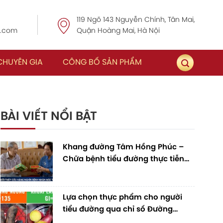
119 Ngõ 143 Nguyễn Chính, Tân Mai,
.com
Quận Hoàng Mai, Hà Nội
CHUYÊN GIA
CÔNG BỐ SẢN PHẨM
BÀI VIẾT NỔI BẬT
Khang đường Tâm Hồng Phúc –
Chữa bệnh tiểu đường thực tiễn
bằng tinh hoa thảo dược quý
Lựa chọn thực phẩm cho người
tiểu đường qua chỉ số Đường
Huyết