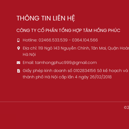
THÔNG TIN LIÊN HỆ
CÔNG TY CỔ PHẦN TỔNG HỢP TÂM HỒNG PHÚC
Hotline:
02466.533.539 - 0364.104.566
Địa chỉ:
119 Ngõ 143 Nguyễn Chính, Tân Mai, Quận Hoà
Hà Nội
Email:
tamhongphuc999@gmail.com
Giấy phép kinh doanh số 0102834156 Sở kế hoạch và
thành phố Hà Nội cấp lần 4 ngày 26/02/2018
©2