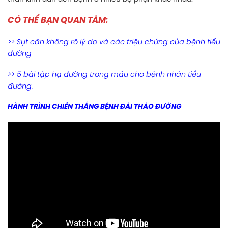
CÓ THỂ BẠN QUAN TÂM:
>> Sụt cân không rõ lý do và các triệu chứng của bệnh tiểu
đường
>> 5 bài tập hạ đường trong máu cho bệnh nhân tiểu
đường.
HÀNH TRÌNH CHIẾN THẮNG BỆNH ĐÁI THÁO ĐƯỜNG