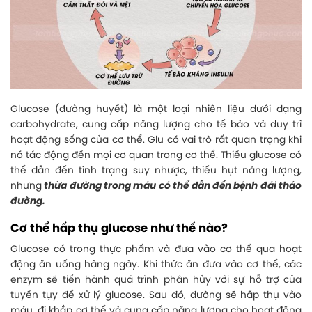
Glucose (đường huyết) là một loại nhiên liệu dưới dạng
carbohydrate, cung cấp năng lượng cho tế bào và duy trì
hoạt động sống của cơ thể. Glu có vai trò rất quan trọng khi
nó tác động đến mọi cơ quan trong cơ thể. Thiếu glucose có
thể dẫn đến tình trạng suy nhược, thiếu hụt năng lượng,
nhưng
thừa đường trong máu có thể dẫn đến bệnh đái tháo
đường.
Cơ thể hấp thụ glucose như thế nào?
Glucose có trong thực phẩm và đưa vào cơ thể qua hoạt
động ăn uống hàng ngày. Khi thức ăn đưa vào cơ thể, các
enzym sẽ tiến hành quá trình phân hủy với sự hỗ trợ của
tuyến tụy để xử lý glucose. Sau đó, đường sẽ hấp thụ vào
máu, đi khắp cơ thể và cung cấp năng lượng cho hoạt động