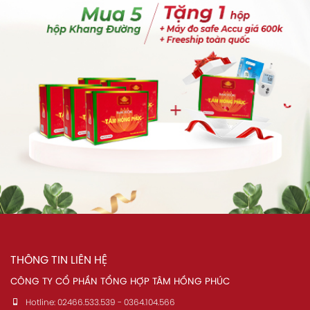
THÔNG TIN LIÊN HỆ
CÔNG TY CỔ PHẦN TỔNG HỢP TÂM HỒNG PHÚC
Hotline:
02466.533.539 - 0364.104.566