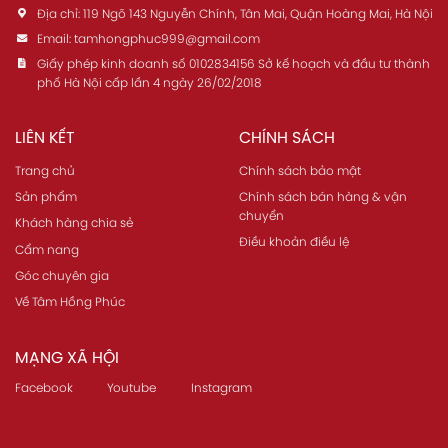
Địa chỉ:
119 Ngõ 143 Nguyễn Chính, Tân Mai, Quận Hoàng Mai, Hà Nội
Email:
tamhongphuc999@gmail.com
Giấy phép kinh doanh số 0102834156 Sở kế hoạch và đầu tư thành
phố Hà Nội cấp lần 4 ngày 26/02/2018
LIÊN KẾT
CHÍNH SÁCH
Trang chủ
Chính sách bảo mật
Sản phẩm
Chính sách bán hàng & vận
chuyển
Khách hàng chia sẻ
Điều khoản điều lệ
Cẩm nang
Góc chuyên gia
Về Tâm Hồng Phúc
MẠNG XÃ HỘI
Facebook
Youtube
Instagram