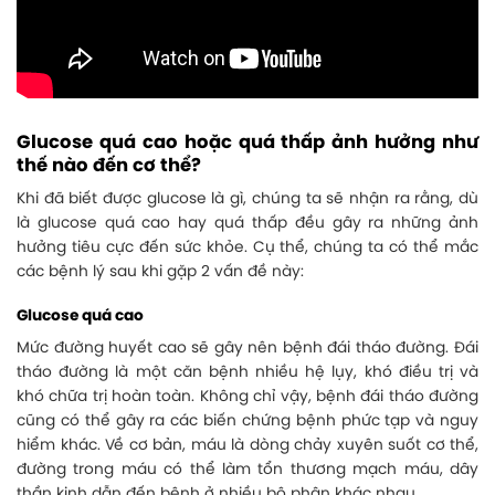
Glucose quá cao hoặc quá thấp ảnh hưởng như
thế nào đến cơ thể?
Khi đã biết được glucose là gì, chúng ta sẽ nhận ra rằng, dù
là glucose quá cao hay quá thấp đều gây ra những ảnh
hưởng tiêu cực đến sức khỏe. Cụ thể, chúng ta có thể mắc
các bệnh lý sau khi gặp 2 vấn đề này:
Glucose quá cao
Mức đường huyết cao sẽ gây nên bệnh đái tháo đường. Đái
tháo đường là một căn bệnh nhiều hệ lụy, khó điều trị và
khó chữa trị hoàn toàn. Không chỉ vậy, bệnh đái tháo đường
cũng có thể gây ra các biến chứng bệnh phức tạp và nguy
hiểm khác. Về cơ bản, máu là dòng chảy xuyên suốt cơ thể,
đường trong máu có thể làm tổn thương mạch máu, dây
thần kinh dẫn đến bệnh ở nhiều bộ phận khác nhau.