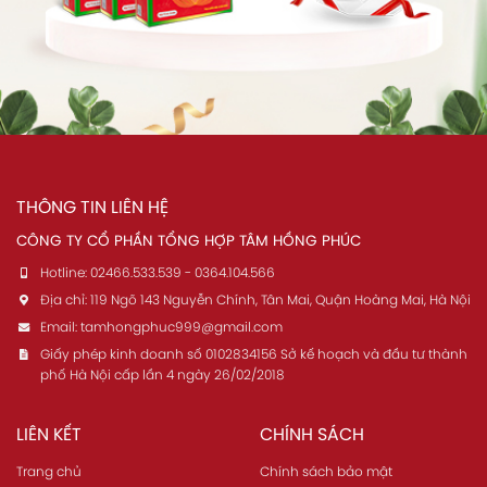
THÔNG TIN LIÊN HỆ
CÔNG TY CỔ PHẦN TỔNG HỢP TÂM HỒNG PHÚC
Hotline:
02466.533.539 - 0364.104.566
Địa chỉ:
119 Ngõ 143 Nguyễn Chính, Tân Mai, Quận Hoàng Mai, Hà Nội
Email:
tamhongphuc999@gmail.com
Giấy phép kinh doanh số 0102834156 Sở kế hoạch và đầu tư thành
phố Hà Nội cấp lần 4 ngày 26/02/2018
LIÊN KẾT
CHÍNH SÁCH
Trang chủ
Chính sách bảo mật