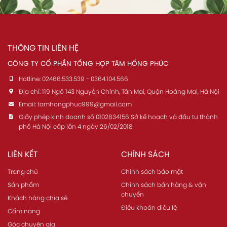
THÔNG TIN LIÊN HỆ
CÔNG TY CỔ PHẦN TỔNG HỢP TÂM HỒNG PHÚC
Hotline:
02466.533.539 - 0364.104.566
Địa chỉ:
119 Ngõ 143 Nguyễn Chính, Tân Mai, Quận Hoàng Mai, Hà Nội
Email:
tamhongphuc999@gmail.com
Giấy phép kinh doanh số 0102834156 Sở kế hoạch và đầu tư thành
phố Hà Nội cấp lần 4 ngày 26/02/2018
LIÊN KẾT
CHÍNH SÁCH
Trang chủ
Chính sách bảo mật
Sản phẩm
Chính sách bán hàng & vận
chuyển
Khách hàng chia sẻ
Điều khoản điều lệ
Cẩm nang
Góc chuyên gia