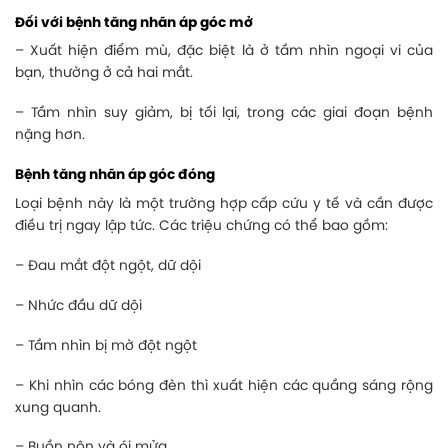
Đối với bệnh tăng nhãn áp góc mở
– Xuất hiện điểm mù, đặc biệt là ở tầm nhìn ngoại vi của
bạn, thường ở cả hai mắt.
– Tầm nhìn suy giảm, bị tối lại, trong các giai đoạn bệnh
nặng hơn.
Bệnh tăng nhãn áp góc đóng
Loại bệnh này là một trường hợp cấp cứu y tế và cần được
điều trị ngay lập tức. Các triệu chứng có thể bao gồm:
– Đau mắt đột ngột, dữ dội
– Nhức đầu dữ dội
– Tầm nhìn bị mờ đột ngột
– Khi nhìn các bóng đèn thì xuất hiện các quầng sáng rộng
xung quanh.
– Buồn nôn và ói mửa