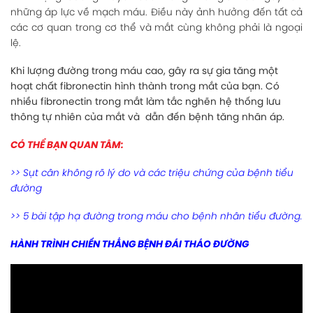
những áp lực về mạch máu. Điều này ảnh hưởng đến tất cả
các cơ quan trong cơ thể và mắt cùng không phải là ngoại
lệ.
Khi lượng đường trong máu cao, gây ra sự gia tăng một
hoạt chất fibronectin hình thành trong mắt của bạn. Có
nhiều fibronectin trong mắt làm tắc nghẽn hệ thống lưu
thông tự nhiên của mắt và dẫn đến bệnh tăng nhãn áp.
CÓ THỂ BẠN QUAN TÂM:
>> Sụt cân không rõ lý do và các triệu chứng của bệnh tiểu
đường
>> 5 bài tập hạ đường trong máu cho bệnh nhân tiểu đường.
HÀNH TRÌNH CHIẾN THẮNG BỆNH ĐÁI THÁO ĐƯỜNG