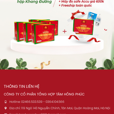
THÔNG TIN LIÊN HỆ
CÔNG TY CỔ PHẦN TỔNG HỢP TÂM HỒNG PHÚC
Hotline:
02466.533.539 - 0364.104.566
Địa chỉ:
119 Ngõ 143 Nguyễn Chính, Tân Mai, Quận Hoàng Mai, Hà Nội