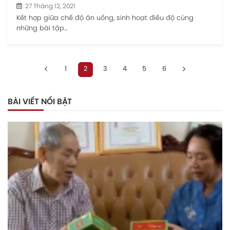
27 Tháng 12, 2021
Kết hợp giữa chế độ ăn uống, sinh hoạt điều độ cùng
những bài tập...
1
2
3
4
5
6
BÀI VIẾT NỔI BẬT